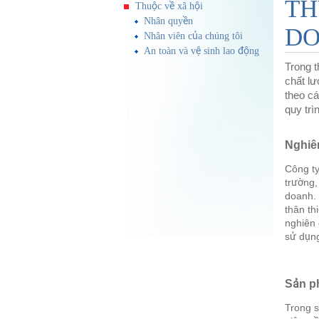
TH
Thuộc về xã hội
Nhân quyền
D
Nhân viên của chúng tôi
An toàn và vệ sinh lao động
Trong t
chất lư
theo cá
quy trì
Nghiê
Công ty
trường,
doanh. 
thân th
nghiên 
sử dụng
Sản p
Trong s