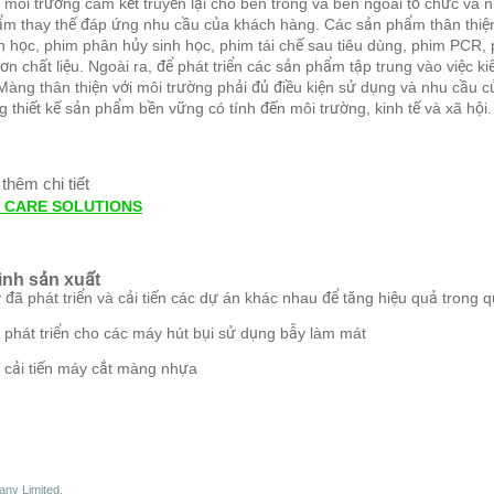
 môi trường cam kết truyền lại cho bên trong và bên ngoài tổ chức và 
m thay thế đáp ứng nhu cầu của khách hàng. Các sản phẩm thân thiện
h học, phim phân hủy sinh học, phim tái chế sau tiêu dùng, phim PCR,
n chất liệu. Ngoài ra, để phát triển các sản phẩm tập trung vào việc ki
àng thân thiện với môi trường phải đủ điều kiện sử dụng và nhu cầu 
ng thiết kế sản phẩm bền vững có tính đến môi trường, kinh tế và xã hội
 thêm chi tiết
 CARE SOLUTIONS
rình sản xuất
 đã phát triển và cải tiến các dự án khác nhau để tăng hiệu quả trong q
n phát triển cho các máy hút bụi sử dụng bẫy làm mát
 cải tiến máy cắt màng nhựa
any Limited.