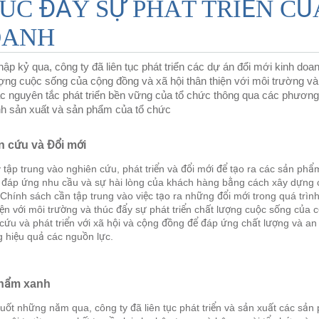
ÚC ĐẨY SỰ PHÁT TRIỂN CỦ
OANH
hập kỷ qua, công ty đã liên tục phát triển các dự án đổi mới kinh doan
ợng cuộc sống của cộng đồng và xã hội thân thiện với môi trường v
c nguyên tắc phát triển bền vững của tổ chức thông qua các phương p
nh sản xuất và sản phẩm của tổ chức 
n cứu và Đổi mới
 tập trung vào nghiên cứu, phát triển và đổi mới để tạo ra các sản phẩm
 đáp ứng nhu cầu và sự hài lòng của khách hàng bằng cách xây dựng ch
Chính sách cần tập trung vào việc tạo ra những đổi mới trong quá trìn
iện với môi trường và thúc đẩy sự phát triển chất lượng cuộc sống của
cứu và phát triển với xã hội và cộng đồng để đáp ứng chất lượng và an
 hiệu quả các nguồn lực.
hẩm xanh
uốt những năm qua, công ty đã liên tục phát triển và sản xuất các sản 