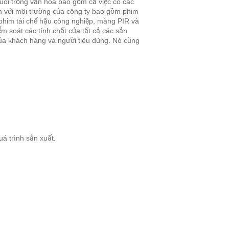
nuôi trồng văn hóa bao gồm cả việc có các
 với môi trường của công ty bao gồm phim
 phim tái chế hậu công nghiệp, màng PIR và
ểm soát các tính chất của tất cả các sản
của khách hàng và người tiêu dùng. Nó cũng
.
uá trình sản xuất.