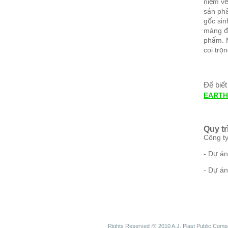
niệm về
sản phẩ
gốc sin
màng đơ
phẩm. M
coi trọ
Để biết
EARTH
Quy t
Công ty
- Dự á
- Dự án
Rights Reserved @ 2010 A.J. Plast Public Comp