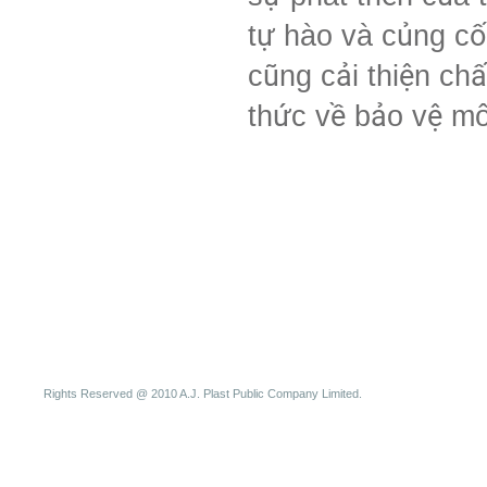
tự hào và củng cố
cũng cải thiện ch
thức về bảo vệ mô
Rights Reserved @ 2010 A.J. Plast Public Company Limited.
SLOT DEPOSIT PULSA
Slot Online
Judi Online
Slot Deposit pulsa
qqpulsa
slot de