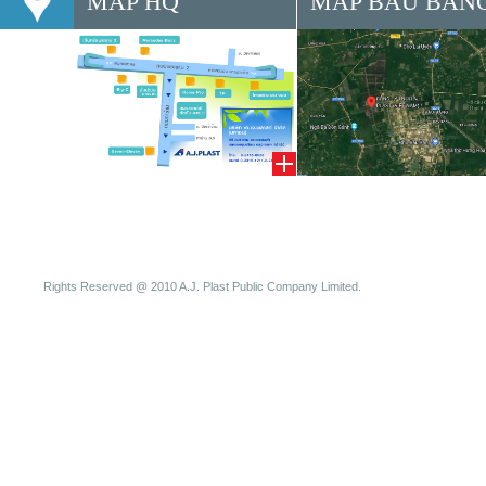
MAP HQ
MAP BÀU BÀN
Rights Reserved @ 2010 A.J. Plast Public Company Limited.
SLOT DEPOSIT PULSA
Slot Online
Judi Online
Slot Deposit pulsa
qqpulsa
slot de